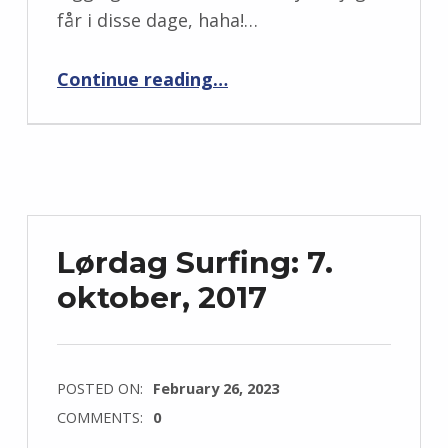
får i disse dage, haha!…
“Mød Mac Fashion Fanatic fra Mac Women Collection samt hendes plukkede purples samt pink”
Continue reading
…
Lørdag Surfing: 7.
oktober, 2017
POSTED ON:
February 26, 2023
COMMENTS:
0