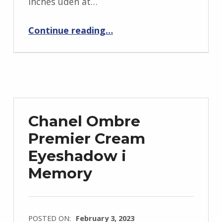
inches uden at…
Continue reading
…
“Søgning efter nøgne lejligheder på DSW (og et trick til at hjælpe dig med at se højere)”
Chanel Ombre
Premier Cream
Eyeshadow i
Memory
POSTED ON:
February 3, 2023