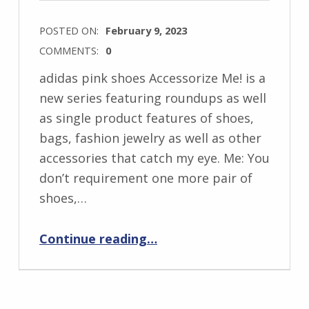
POSTED ON:
February 9, 2023
COMMENTS:
0
adidas pink shoes Accessorize Me! is a
new series featuring roundups as well
as single product features of shoes,
bags, fashion jewelry as well as other
accessories that catch my eye. Me: You
don’t requirement one more pair of
shoes,…
“Accessorize Me! 13 Playfully Pink shoes From DSW”
Continue reading
…