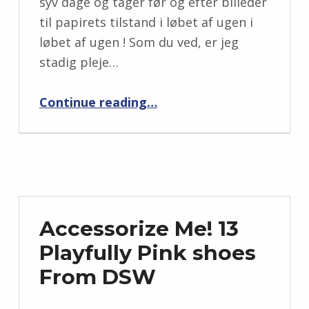
syv dage og tager før og efter billeder
til papirets tilstand i løbet af ugen i
løbet af ugen ! Som du ved, er jeg
stadig pleje…
“Desperat søger vedvarende polsk: 7 dage med Dermelct Tribeca”
Continue reading
…
Accessorize Me! 13
Playfully Pink shoes
From DSW