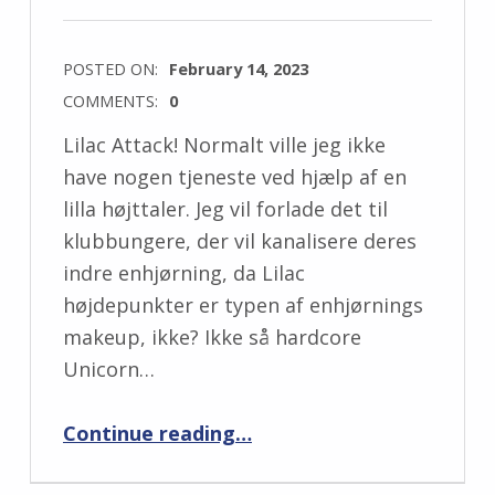
POSTED ON:
February 14, 2023
COMMENTS:
0
Lilac Attack! Normalt ville jeg ikke
have nogen tjeneste ved hjælp af en
lilla højttaler. Jeg vil forlade det til
klubbungere, der vil kanalisere deres
indre enhjørning, da Lilac
højdepunkter er typen af ​​enhjørnings
makeup, ikke? Ikke så hardcore
Unicorn…
“Produkt Shout-out: Becca Lilac Geode Shimmering Skin Perfector Powder”
Continue reading
…