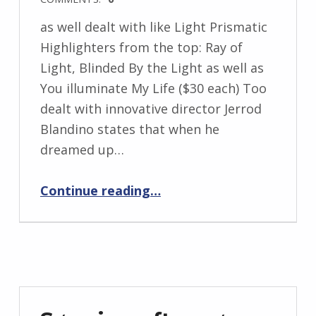
as well dealt with like Light Prismatic
Highlighters from the top: Ray of
Light, Blinded By the Light as well as
You illuminate My Life ($30 each) Too
dealt with innovative director Jerrod
Blandino states that when he
dreamed up…
Continue reading
…
“The new as well dealt with like Light Prismatic Highlighters in Ray of Light, Blinded By the Light as well as You illuminate My Life”