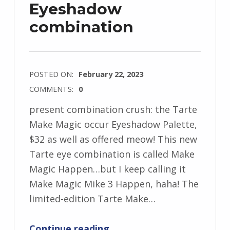
Eyeshadow
combination
POSTED ON:
February 22, 2023
COMMENTS:
0
present combination crush: the Tarte
Make Magic occur Eyeshadow Palette,
$32 as well as offered meow! This new
Tarte eye combination is called Make
Magic Happen…but I keep calling it
Make Magic Mike 3 Happen, haha! The
limited-edition Tarte Make…
“The $32 Tarte Make Magic occur Eyeshadow combination”
Continue reading
…