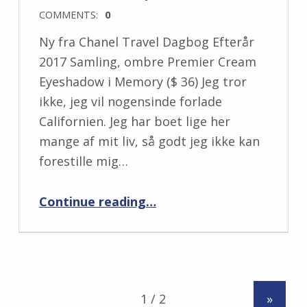
COMMENTS:
0
Ny fra Chanel Travel Dagbog Efterår
2017 Samling, ombre Premier Cream
Eyeshadow i Memory ($ 36) Jeg tror
ikke, jeg vil nogensinde forlade
Californien. Jeg har boet lige her
mange af mit liv, så godt jeg ikke kan
forestille mig…
“Chanel Ombre Premier Cream Eyeshadow i Memory”
Continue reading
…
»