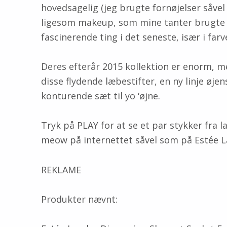
hovedsagelig (jeg brugte fornøjelser såvel 
ligesom makeup, som mine tanter brugte (
fascinerende ting i det seneste, især i farv
Deres efterår 2015 kollektion er enorm, m
disse flydende læbestifter, en ny linje øje
konturende sæt til yo ‘øjne.
Tryk på PLAY for at se et par stykker fra l
meow på internettet såvel som på Estée L
REKLAME
Produkter nævnt: