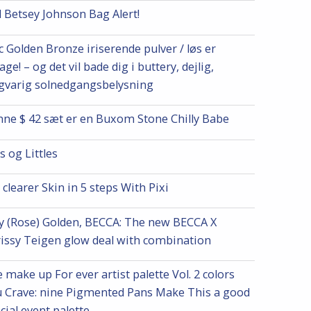
 Betsey Johnson Bag Alert!
 Golden Bronze iriserende pulver / løs er
bage! – og det vil bade dig i buttery, dejlig,
gvarig solnedgangsbelysning
ne $ 42 sæt er en Buxom Stone Chilly Babe
s og Littles
 clearer Skin in 5 steps With Pixi
y (Rose) Golden, BECCA: The new BECCA X
issy Teigen glow deal with combination
 make up For ever artist palette Vol. 2 colors
 Crave: nine Pigmented Pans Make This a good
cial event palette