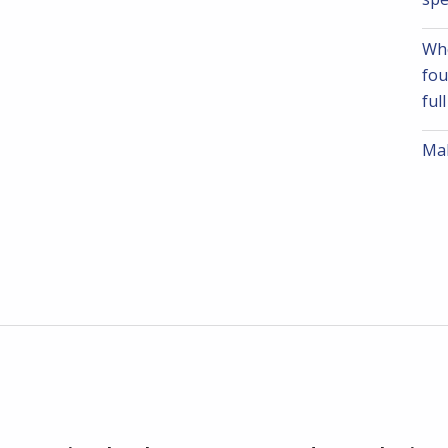
Whe
fou
ful
Mak