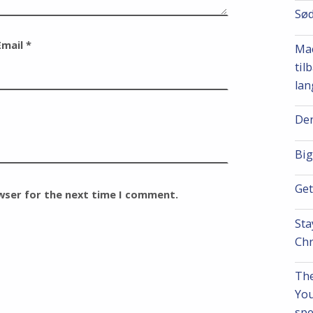
Sød
Email
*
Mac
til
lan
Den
Big
Get
owser for the next time I comment.
Sta
Chr
The
You
spe