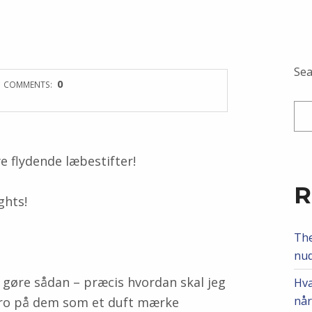
Sea
0
COMMENTS:
e flydende læbestifter!
R
ghts!
The
nud
 gøre sådan – præcis hvordan skal jeg
Hva
når
t tro på dem som et duft mærke