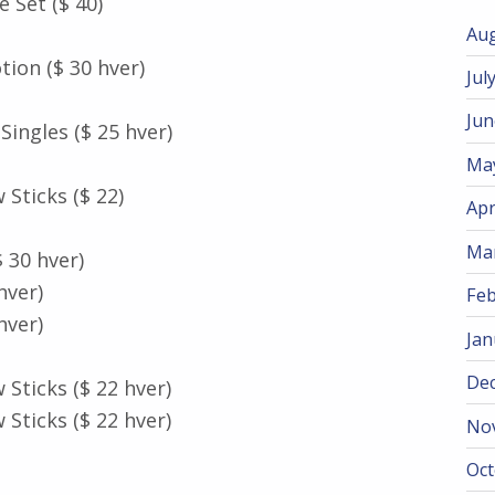
 Set ($ 40)
Aug
tion ($ 30 hver)
Jul
Jun
Singles ($ 25 hver)
Ma
Sticks ($ 22)
Apr
Ma
 30 hver)
hver)
Feb
hver)
Jan
De
ticks ($ 22 hver)
ticks ($ 22 hver)
No
Oct