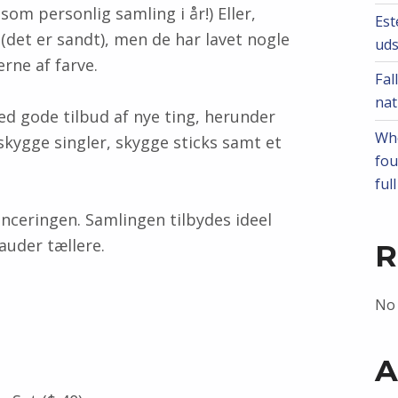
som personlig samling i år!) Eller,
Est
det er sandt), men de har lavet nogle
ud
erne af farve.
Fal
nat
ed gode tilbud af nye ting, herunder
Whe
nskygge singler, skygge sticks samt et
fou
ful
anceringen. Samlingen tilbydes ideel
auder tællere.
R
No
A