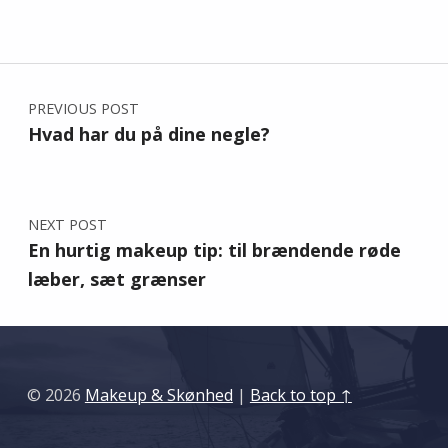
Post navigation
PREVIOUS POST
Hvad har du på dine negle?
NEXT POST
En hurtig makeup tip: til brændende røde
læber, sæt grænser
© 2026
Makeup & Skønhed
|
Back to top ↑