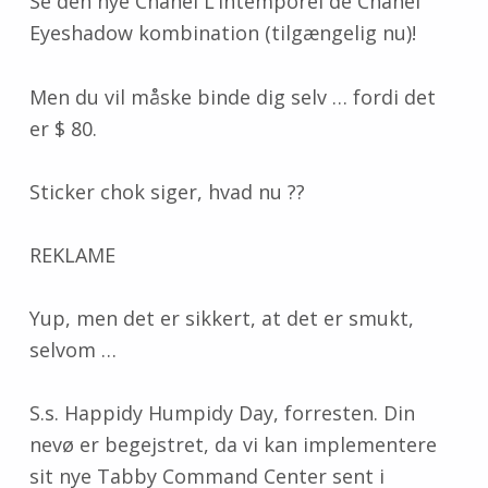
Se den nye Chanel L’Intemporel de Chanel
Eyeshadow kombination (tilgængelig nu)!
Men du vil måske binde dig selv … fordi det
er $ 80.
Sticker chok siger, hvad nu ??
REKLAME
Yup, men det er sikkert, at det er smukt,
selvom …
S.s. Happidy Humpidy Day, forresten. Din
nevø er begejstret, da vi kan implementere
sit nye Tabby Command Center sent i