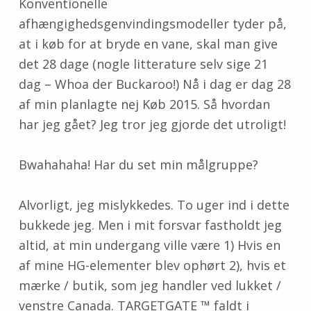
Konventionelle
afhængighedsgenvindingsmodeller tyder på,
at i køb for at bryde en vane, skal man give
det 28 dage (nogle litterature selv sige 21
dag – Whoa der Buckaroo!) Nå i dag er dag 28
af min planlagte nej Køb 2015. Så hvordan
har jeg gået? Jeg tror jeg gjorde det utroligt!
Bwahahaha! Har du set min målgruppe?
Alvorligt, jeg mislykkedes. To uger ind i dette
bukkede jeg. Men i mit forsvar fastholdt jeg
altid, at min undergang ville være 1) Hvis en
af ​​mine HG-elementer blev ophørt 2), hvis et
mærke / butik, som jeg handler ved lukket /
venstre Canada. TARGETGATE ™ faldt i