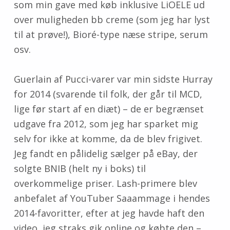
som min gave med køb inklusive LiOELE ud
over muligheden bb creme (som jeg har lyst
til at prøve!), Bioré-type næse stripe, serum
osv.
Guerlain af Pucci-varer var min sidste Hurray
for 2014 (svarende til folk, der går til MCD,
lige før start af en diæt) – de er begrænset
udgave fra 2012, som jeg har sparket mig
selv for ikke at komme, da de blev frigivet.
Jeg fandt en pålidelig sælger på eBay, der
solgte BNIB (helt ny i boks) til
overkommelige priser. Lash-primere blev
anbefalet af YouTuber Saaammage i hendes
2014-favoritter, efter at jeg havde haft den
video, jeg straks gik online og købte den –