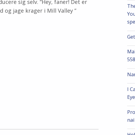
ucere sig selv. “Hey, faner! Det er
The
 og jage krager i Mill Valley ”
You
spe
Get
Mak
55
Nar
I C
Ey
Pro
nai
Hol