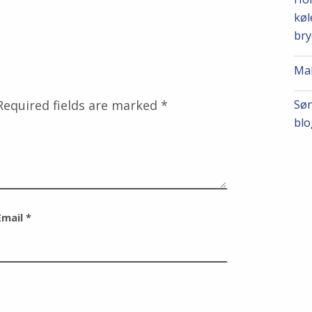
køl
bry
Mak
Required fields are marked
*
Søn
blo
Email
*