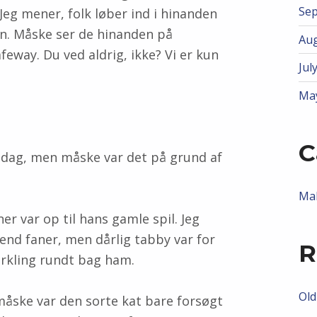
Se
Jeg mener, folk løber ind i hinanden
en. Måske ser de hinanden på
Aug
feway. Du ved aldrig, ikke? Vi er kun
Jul
Ma
C
i dag, men måske var det på grund af
Ma
r var op til hans gamle spil. Jeg
end faner, men dårlig tabby var for
R
irkling rundt bag ham.
Ol
r måske var den sorte kat bare forsøgt