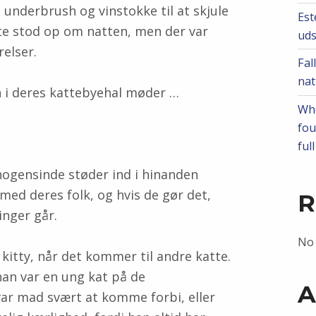
underbrush og vinstokke til at skjule
Est
tte stod op om natten, men der var
ud
relser.
Fal
nat
n i deres kattebyehal møder …
Whe
fou
ful
nogensinde støder ind i hinanden
 med deres folk, og hvis de gør det,
R
inger går.
No
kitty, når det kommer til andre katte.
 han var en ung kat på de
A
var mad svært at komme forbi, eller