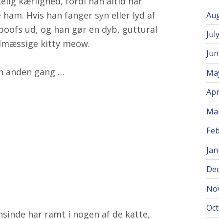
g kærlighed, fordi han altid har
e ham. Hvis han fanger syn eller lyd af
Aug
poofs ud, og han gør en dyb, guttural
Jul
elmæssige kitty meow.
Jun
en anden gang …
Ma
Apr
Ma
Feb
Jan
De
No
Oct
inde har ramt i nogen af ​​de katte,