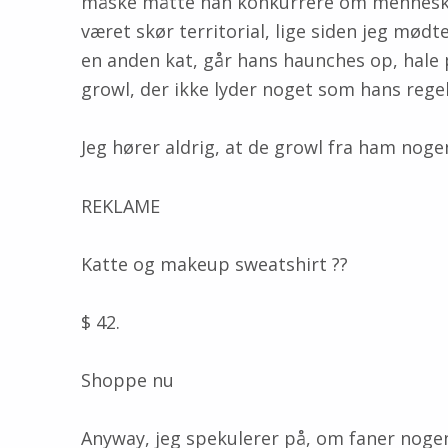
måske måtte han konkurrere om menneskeli
været skør territorial, lige siden jeg mødt
en anden kat, går hans haunches op, hale 
growl, der ikke lyder noget som hans reg
Jeg hører aldrig, at de growl fra ham nog
REKLAME
Katte og makeup sweatshirt ??
$ 42.
Shoppe nu
Anyway, jeg spekulerer på, om faner nogens