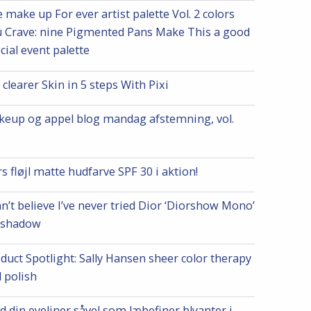
 make up For ever artist palette Vol. 2 colors
 Crave: nine Pigmented Pans Make This a good
cial event palette
 clearer Skin in 5 steps With Pixi
eup og appel blog mandag afstemning, vol.
8
s fløjl matte hudfarve SPF 30 i aktion!
an’t believe I’ve never tried Dior ‘Diorshow Mono’
eshadow
duct Spotlight: Sally Hansen sheer color therapy
l polish
d din eyeliner såvel som læbefiner blyanter i