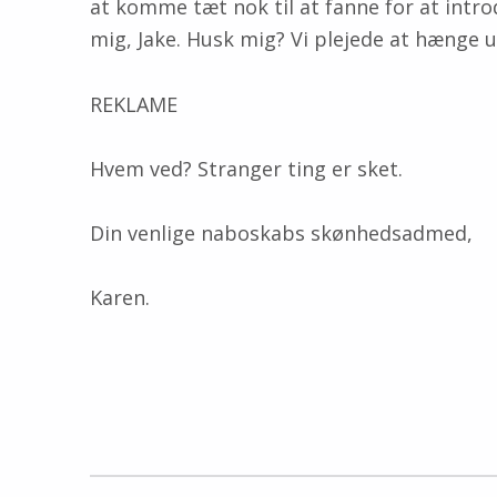
at komme tæt nok til at fanne for at introd
mig, Jake. Husk mig? Vi plejede at hænge ud
REKLAME
Hvem ved? Stranger ting er sket.
Din venlige naboskabs skønhedsadmed,
Karen.
Skip back to main navigation