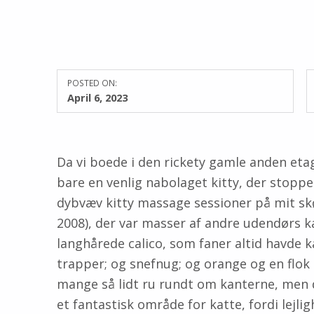
POSTED ON:
April 6, 2023
Da vi boede i den rickety gamle anden etage
bare en venlig nabolaget kitty, der stopped
dybvæv kitty massage sessioner på mit skø
2008), der var masser af andre udendørs k
langhårede calico, som faner altid havde 
trapper; og snefnug; og orange og en flok 
mange så lidt ru rundt om kanterne, men d
et fantastisk område for katte, fordi lej