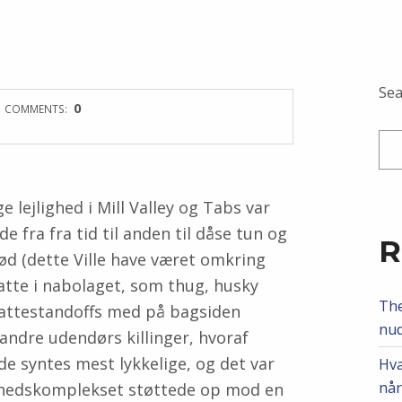
Sea
0
COMMENTS:
 lejlighed i Mill Valley og Tabs var
e fra fra tid til anden til dåse tun og
R
d (dette Ville have været omkring
atte i nabolaget, som thug, husky
The
kattestandoffs med på bagsiden
nud
andre udendørs killinger, hvoraf
e syntes mest lykkelige, og det var
Hva
når
lighedskomplekset støttede op mod en